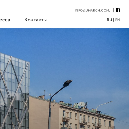
INFO@UMARCH.COM
,
есса
Контакты
RU
|
EN