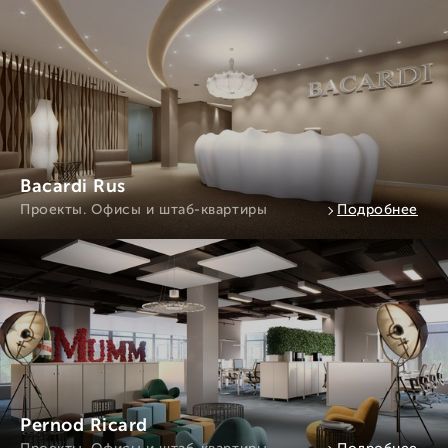
Bacardi Rus
Проекты. Офисы и штаб-квартиры
Подробнее
Pernod Ricard