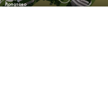
Лопотово
Проекты. Многофункциональные здания и
комплексы
Подробнее
Частный дом F02
Проекты. Жилые
Подробнее