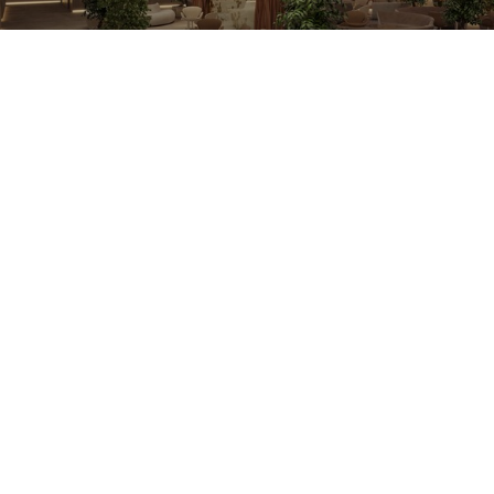
Atmosphere
Проекты. Гостиницы и досуг
Подробнее
Частный дом A01
Проекты. Жилые
Подробнее