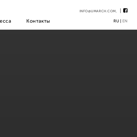
INFO@UMARCH.COM
,
есса
Контакты
RU
|
EN